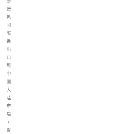
縫
接
軌
國
際
進
出
口
與
中
國
大
陸
市
場
，
提