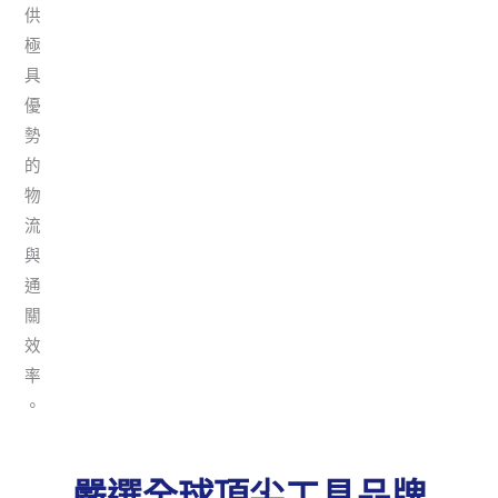
供
極
具
優
勢
的
物
流
與
通
關
效
率
。
嚴選全球頂尖工具品牌