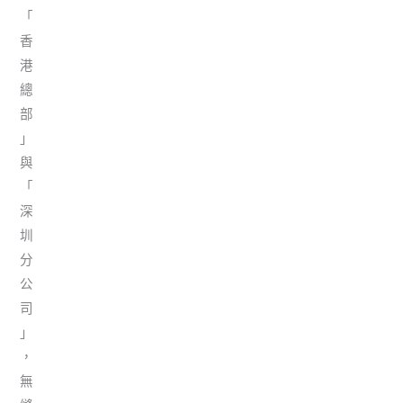
「
香
港
總
部
」
與
「
深
圳
分
公
司
」
，
無