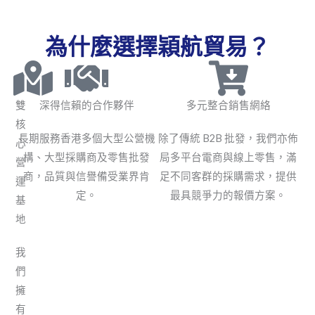
為什麼選擇穎航貿易？
雙
深得信賴的合作夥伴
多元整合銷售網絡
核
長期服務香港多個大型公營機
除了傳統 B2B 批發，我們亦佈
心
構、大型採購商及零售批發
局多平台電商與線上零售，滿
營
商，品質與信譽備受業界肯
足不同客群的採購需求，提供
運
定。
最具競爭力的報價方案。
基
地
我
們
擁
有